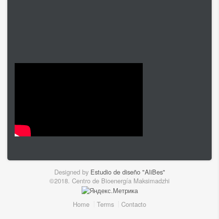
Designed by
Estudio de diseño "AliBes"
©2018. Centro de Bioenergía Maksimadzhi
Home
Terms
Contacto
Footer