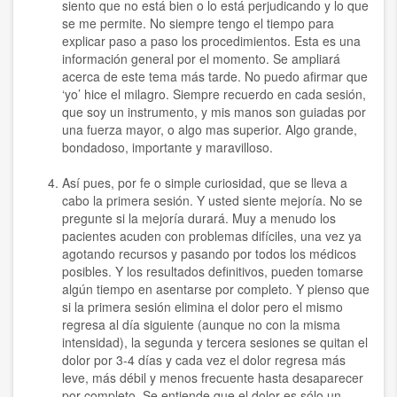
siento que no está bien o lo está perjudicando y lo que
se me permite. No siempre tengo el tiempo para
explicar paso a paso los procedimientos. Esta es una
información general por el momento. Se ampliará
acerca de este tema más tarde. No puedo afirmar que
‘yo’ hice el milagro. Siempre recuerdo en cada sesión,
que soy un instrumento, y mis manos son guiadas por
una fuerza mayor, o algo mas superior. Algo grande,
bondadoso, importante y maravilloso.
Así pues, por fe o simple curiosidad, que se lleva a
cabo la primera sesión. Y usted siente mejoría. No se
pregunte si la mejoría durará. Muy a menudo los
pacientes acuden con problemas difíciles, una vez ya
agotando recursos y pasando por todos los médicos
posibles. Y los resultados definitivos, pueden tomarse
algún tiempo en asentarse por completo. Y pienso que
si la primera sesión elimina el dolor pero el mismo
regresa al día siguiente (aunque no con la misma
intensidad), la segunda y tercera sesiones se quitan el
dolor por 3-4 días y cada vez el dolor regresa más
leve, más débil y menos frecuente hasta desaparecer
por completo. Se entiende que el dolor es sólo un