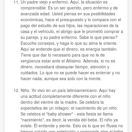
Un padre viejo y enfermo. Aquí, la situación es
comprensible. Es un ser querido, pero enfermo y de
avanzada edad. Usted piensa en sus posibilidades
económicas, hace el presupuesto y lo compara con el
pago del estudio de sus hijos, las reparaciones de la
casa y el vehículo, el abrigo que le prometió comprar a
su pareja, y su padre enfermo. Sabe lo que pienso?
Escuche consejos, y haga lo que su alma le oriente.
Aquí se entiende que el dinero, es energía también.
Tiene que dar lo necesario para que no le de
vergüenza estar ante el Altísimo. Además, si no es
dinero, necesitará obsequiar tiempo, atención y
cuidados. Lo que no se puede hacer es enterrar y no
hacer nada, aunque sea solo con la mente.
Niño. Yo vivo en un país latinoamericano. Aquí hay
una actitud completamente diferente con el niño
dentro del vientre de la madre. Se celebra la
expectativa de un milagro: el nacimiento de un niño.
Se celebra el "baby shower" - esta fiesta se llama
"nacimiento", es decir, la venida del bebe. El niño ya
existe. Él entiende y siente. Esto es lo que en Rusia no
hemos notado con antelación y comprarle algo al bebe