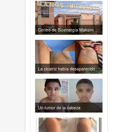
Centro de Bioenergía Maksimadzhi
La cicatriz había desaparecido
Un tumor de la cabeza