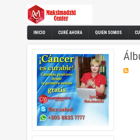
Pasar
al
contenido
principal
INICIO
CURÉ AHORA
QUIEN SOMOS
CU
Álb