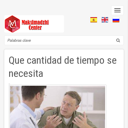
Pasar
al
Toggl
contenido
navig
principal
Search
Que cantidad de tiempo se
necesita