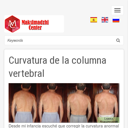
Skip
to
Toggl
main
navig
content
Search
Сurvatura de la columna
vertebral
Desde mi infancia escuché que corregir la curvatura anormal